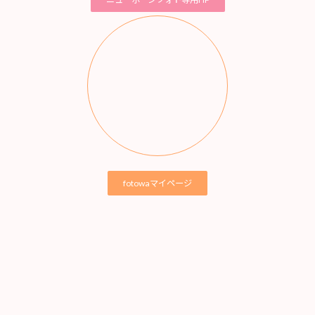
ア
イ
コ
ン
リ
ン
ク
fotowaマイページ