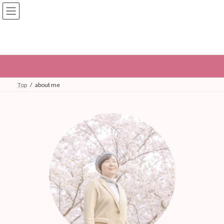
コ
ナ
福岡の出張撮影 ayaPHOTO
ン
ビ
テ
ゲ
ン
ー
ツ
シ
about me
へ
ョ
ス
ン
キ
に
ッ
移
Top
about me
プ
動